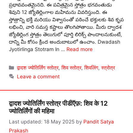
ప్రభావవంతమైనది. ఈ పవిత్రమైన స్తోత్రం భగవంతుడు
శివుని 12 జ్యోతిర్లింగాల మహిమను వివరిస్తుంది. ఈ
స్తోత్రాన్ని భక్తి మరియు విశ్వాసంతో పఠించే భక్తులకు శివ కృప
లభించి, వారి సమస్త కష్టాలు తొలగిపోతాయి. మీరు ద్వాదశ
జ్యోతిర్లింగ స్తోత్రం తెలుగులో పూర్తి లిరిక్స్ పొందాలనుకుంటే,
దాన్ని మీ కోసం క్రింద అందుబాటులో ఉంచాం. Dwadash
Jyotirlinga Stotram In …
Read more
Categories
द्वादश ज्योतिर्लिंग स्तोत्र
,
शिव स्तोत्र
,
शिवलिंग
,
स्त्रोत्र
Leave a comment
द्वादश ज्योतिर्लिंग स्तोत्र पीडीऍफ़: शिव के 12
ज्योतिर्लिंगों की महिमा
18 May 2025
by
Pandit Satya
Prakash