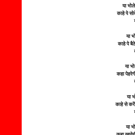
या भोल
काहे पे सोव
या भो
काहे पे बै
या भो
कहा पेहरेग
या भ
काहे से करे
या भो
कहा खावेगी