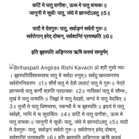
कटिं मे पातु वागीशः, ऊरू मे पातु वाचकः
॥
जानुनी मे सुधीः पातु, जंघे मे ज्ञानदोऽवतु ॥5॥
पादौ मे देवगुरुः पातु, सर्वाङ्गं सर्वतो गुरुः
॥
सर्वरोगान् हरेद् दोषान्, सर्वशान्तिं प्रयच्छति ॥6॥
इति बृहस्पति अङ्गिरस ऋषि कवचं सम्पूर्णम्