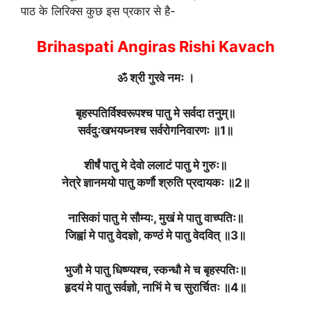
पाठ के लिरिक्स कुछ इस प्रकार से है-
Brihaspati Angiras Rishi Kavach
ॐ श्री गुरवे नमः
।
बृहस्पतिर्विश्वरूपश्च पातु मे सर्वदा तनुम्
॥
सर्वदुःखभयघ्नश्च सर्वरोगनिवारणः ॥1॥
शीर्षं पातु मे देवो ललाटं पातु मे गुरुः
॥
नेत्रे ज्ञानमयो पातु कर्णौ श्रुति प्रदायकः ॥2॥
नासिकां पातु मे सौम्यः, मुखं मे पातु वाच्पतिः
॥
जिह्वां मे पातु वेदज्ञो, कण्ठं मे पातु वेदवित् ॥3॥
भुजौ मे पातु धिष्ण्यश्च, स्कन्धौ मे च बृहस्पतिः
॥
हृदयं मे पातु सर्वज्ञो, नाभिं मे च सुरार्चितः ॥4॥