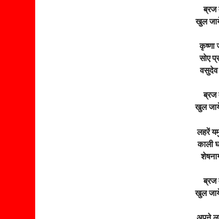
ब्रज
खुल जाय
कृष्णा 
सोए प्रह
वसुदेव 
ब्रज
खुल जाये
लहरें य
काली घट
शेषना
ब्रज
खुल जाये
अपने लल