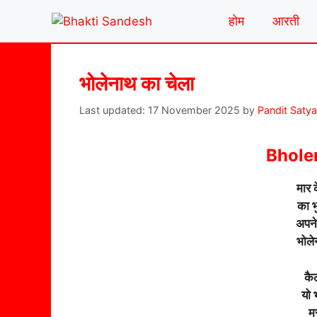
Skip
होम
आरती
to
content
भोलेनाथ का चेला
17 November 2025
by
Pandit Saty
Bhole
मार 
का भ
अपने 
भोले
कै
यो 
मस