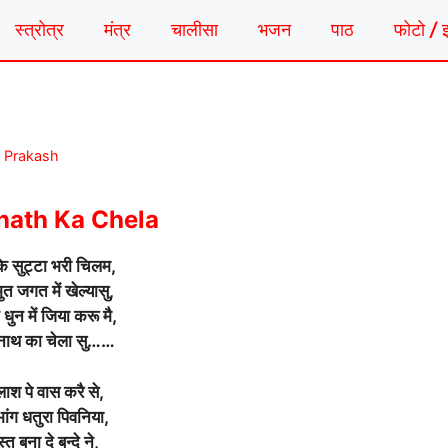
स्त्रोत्र
मंत्र
चालीसा
भजन
पाठ
फोटो / 
a Prakash
nath Ka Chela
के सुट्टा भरी चिलम,
ुत जगत में खेल्यासु,
धुन में जिया करू मै,
नाथ का चेला सु……
लाश पे वास करै से,
भांग धतुरा पिवनिया,
्त बना दे बन्दे ने,