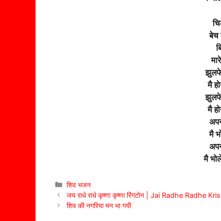
चि
बेच 
ब
मार
झुलफ
मै ह
झुलफ
मै ह
अपन
मै 
अपन
मै भो
Categories
शिव भजन
जय राधे राधे कृष्णा कृष्णा रिंगटोन | Jai Radhe Radhe 
शिव की नगरिया मन भा गयी