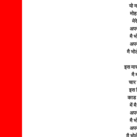
यो म
मोह 
मेर
अपन
मै 
अपन
मै भो
इस मार
मै 
चार 
इस ज
काड म
में 
अपन
मै 
अपन
मै भो