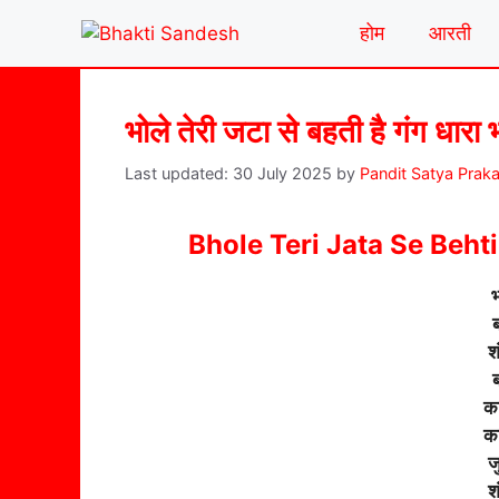
Skip
होम
आरती
to
content
भोले तेरी जटा से बहती है गंग धार
30 July 2025
by
Pandit Satya Prak
Bhole Teri Jata Se Beht
भ
ब
श
ब
का
का
ज
श