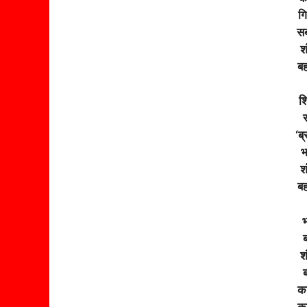
गि
सब
श
बह
श
‘ब्
भ
श
बह
भ
ब
श
ब
का
का