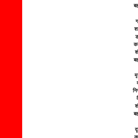
बह
ग
शश
ड
कर
श
बह
म
नि
श
बह
द
क