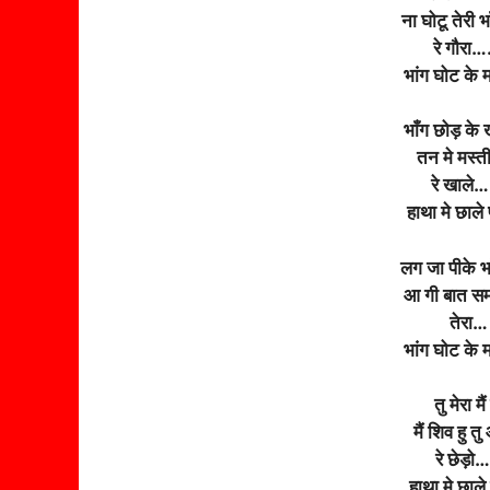
ना घोटू तेरी भ
रे गौरा….
भांग घोट के 
भाँग छोड़ के
तन मे मस्ती
रे खाले…
हाथा मे छाले 
लग जा पीके भ
आ गी बात समझ 
तेरा… 
भांग घोट के 
तु मेरा मै
मैं शिव हु 
रे छेड़ो
हाथा मे छाले