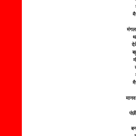
म
मंगल
थ
दे
ब
म
म
मानव
पंछी
बन
म