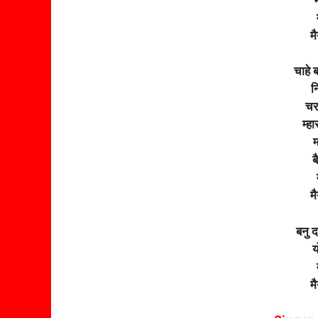
म
चाहे ब
न
चर
म्ह
म
ब
म
बनु
य
म