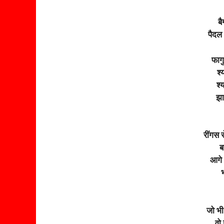
ब
पैदल 
फागु
श्
श्
झा
रींगस 
ब
आगे 
भ
जो भी
वो