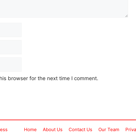
his browser for the next time I comment.
ress
Home
About Us
Contact Us
Our Team
Priv