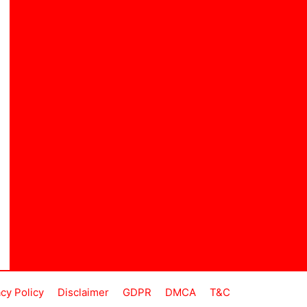
acy Policy
Disclaimer
GDPR
DMCA
T&C