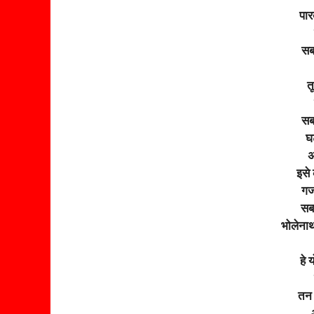
पारब
सब 
त
सबक
घ
अ
इसे
गज
सबस
भोलेना
हे 
तन प