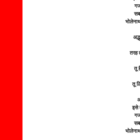
गज
सबस
भोलेना
अद्भ
तरह 
तू 
तू ल
अ
इसे
गज
सबस
भोलेना