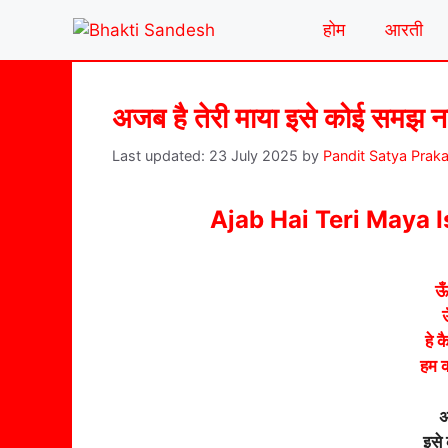
Skip
होम
आरती
to
content
अजब है तेरी माया इसे कोई समझ ना
23 July 2025
by
Pandit Satya Prak
Ajab Hai Teri Maya 
ऊँ
ऊ
हे 
हम क
अ
इसे