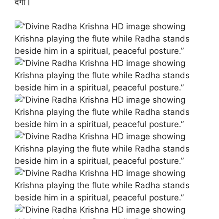
देंगी।