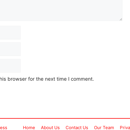
his browser for the next time I comment.
ress
Home
About Us
Contact Us
Our Team
Priv