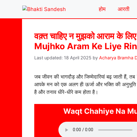
Skip
होम
आरती
to
content
वक़्त चाहिए न मुझको आराम के ल
Mujhko Aram Ke Liye Ri
18 April 2025
by
Acharya Bramha D
जब जीवन की भागदौड़ और जिम्मेदारियां बढ़ जाती हैं, तब
आपके मन को एक अलग ही ऊर्जा और भक्ति की अनुभूति दे
है और तनाव धीरे-धीरे कम होता है।
Waqt Chahiye Na Mu