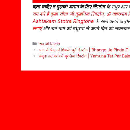
वक़्त चाहिए न मुझको आराम के लिए रिंगटोन
के मधुर और प्
राम बने हैं दूल्हा सीता जी दुल्हनिया रिंगटोन
,
ॐ दशरथाय विद
Ashtakam Stotra Ringtone
के साथ अपने अनुभव
लगाएं
और राम नाम की मधुरता से अपने दिन को सकारात्मक
Categories
राम जी रिंगटोन
भांग जे पिंदा ओ शिवजी धुने रिंगटोन | Bhangg Je Pinda
यमुना तट पर बजे मुरलिया रिंगटोन | Yamuna Tat Par B