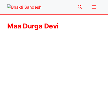
Skip
Menu
to
content
Maa Durga Devi