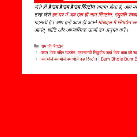
जैसे ही
हे राम हे राम हे राम रिंगटोन
समाप्त होता है, आप म
तरह जैसे
हर घर में अब एक ही नाम रिंगटोन
,
रघुपति राघव
गहराती है। आप इन्हें आज ही अपने
मोबाइल में रिंगटोन लग
आनंद, शांति और आध्यात्मिक ऊर्जा का अनुभव करें।
Categories
राम जी रिंगटोन
काल भैरव मंदिर उज्जैन: रहस्यमयी सिद्धपीठ जहां भैरव बाबा को चढ
बम भोले बम भोले बम भोले कह रिंगटोन | Bum Bhole B